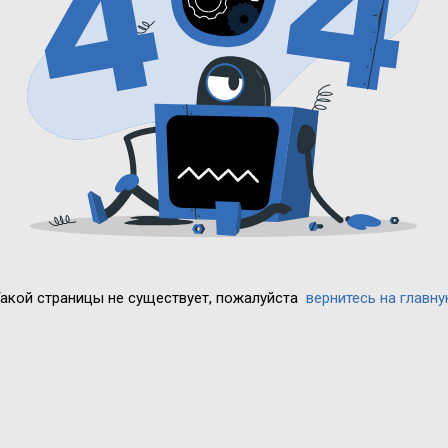
Безд
ВХОД
РЕГИСТРАЦИЯ
Подр
Имя пользователя
Введите ваш адрес электронной почты указанный при
регистрации и мы вышлем на этот адрес инструкцию по
восстановлению пароля.
Ваша эл. почта
Пароль
Забыли пароль?
акой страницы не существует, пожалуйста
вернитесь на главн
Восстановить пароль
Войти