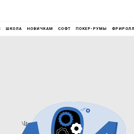
$
ШКОЛА
НОВИЧКАМ
СОФТ
ПОКЕР-РУМЫ
ФРИРОЛ
RedS
Сра
Авторизуйтесь или зарегис
оценивать материалы, вып
получать кешбэк, получать
Подр
комментарии.
Войти
З
Пок
Сра
Подр
BCP